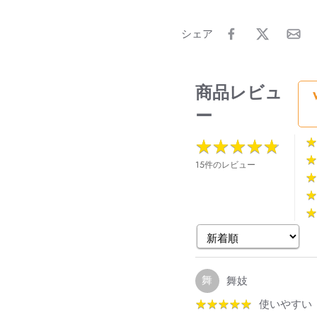
シェア
商品レビュ
ー
★
★
★
★
★
★
★
★
★
★
★
★
★
★
15件のレビュー
★
★
★
★
★
★
舞
舞妓
★
★
★
★
★
★
★
★
★
★
使いやすい