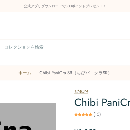
公式アプリダウンロードで300ポイントプレゼント！
らせ
管釣り知識庫
商品カテゴリー
今後のイベン
ホーム
Chibi PaniCra SR（ちびパニクラSR）
お問い合わせ
TIMON
Chibi Pa
(15)