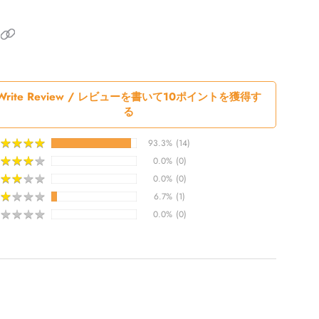
Write Review / レビューを書いて10ポイントを獲得す
る
★
★
★
★
★
★
★
★
93.3%
(14)
★
★
★
★
★
★
★
★
0.0%
(0)
★
★
★
★
★
★
★
★
0.0%
(0)
★
★
★
★
★
★
★
★
6.7%
(1)
★
★
★
★
★
★
★
★
0.0%
(0)