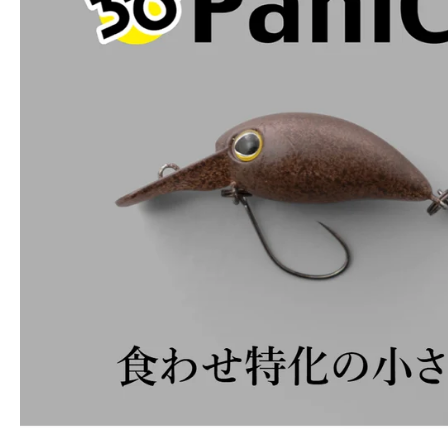
キ
ッ
プ