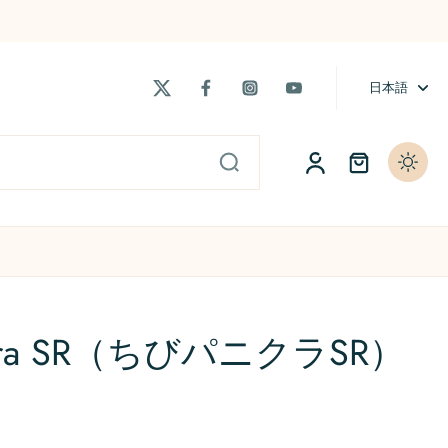
日本語
ト
当店主催の大会「t-Cup」
よくある質問 / FAQs
niCra SR（ちびパニクラSR）