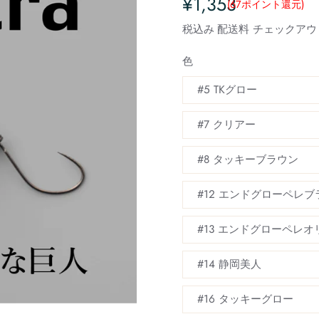
¥1,353
(67
ポイント還元
)
税込み
配送料
チェックアウ
色
#5 TKグロー
#7 クリアー
#8 タッキーブラウン
#12 エンドグローペレブ
#13 エンドグローペレオ
#14 静岡美人
#16 タッキーグロー