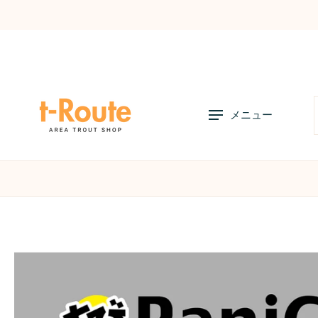
コ
ン
テ
ン
ツ
へ
メニュー
ス
キ
ッ
プ
店舗リスト
オンラインストアの利用方法
お知
商
品
情
報
へ
ス