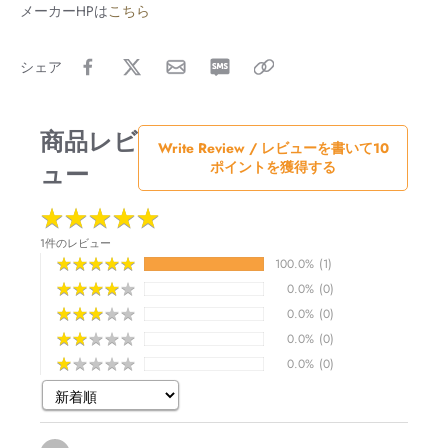
メーカーHPは
こちら
シェア
商品レビ
Write Review / レビューを書いて10
ュー
ポイントを獲得する
★
★
★
★
★
★
★
★
★
★
1件のレビュー
★
★
★
★
★
★
★
★
★
★
100.0%
(1)
★
★
★
★
★
★
★
★
★
★
0.0%
(0)
★
★
★
★
★
★
★
★
★
★
0.0%
(0)
★
★
★
★
★
★
★
★
★
★
0.0%
(0)
★
★
★
★
★
★
★
★
★
★
0.0%
(0)