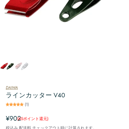
DAIWA
ラインカッター V40
(1)
¥902
(45
ポイント還元
)
税込み
配送料
チェックアウト時に計算されます。