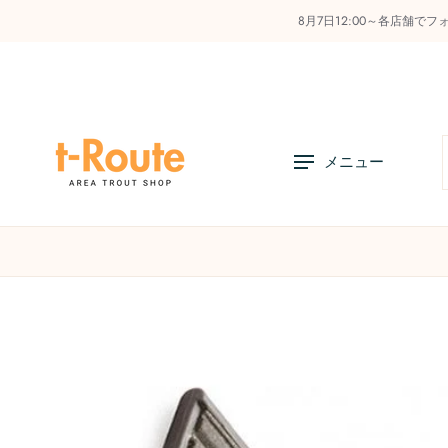
8月7日12:00～各店舗で
コ
ン
テ
ン
ツ
へ
メニュー
ス
キ
ッ
プ
店舗リスト
オンラインストアの利用方法
お知
商
品
情
報
へ
ス