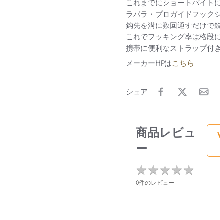
これまでにショートバイト
ラパラ・プロガイドフック
鈎先を溝に数回通すだけで
これでフッキング率は格段
携帯に便利なストラップ付
メーカーHPは
こちら
シェア
商品レビュ
ー
★
★
★
★
★
★
★
★
★
★
0件のレビュー