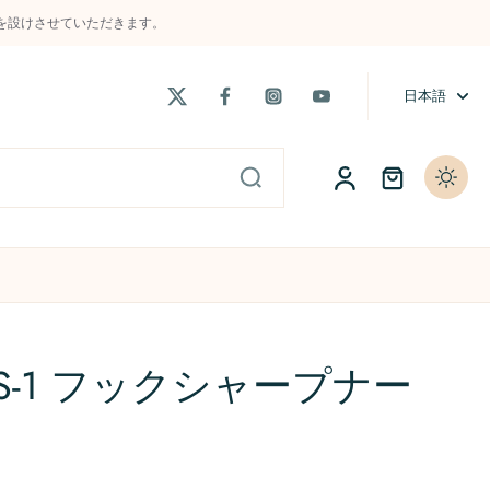
制限を設けさせていただきます。
日本語
ト
当店主催の大会「t-Cup」
よくある質問 / FAQs
RHKS-1 フックシャープナー