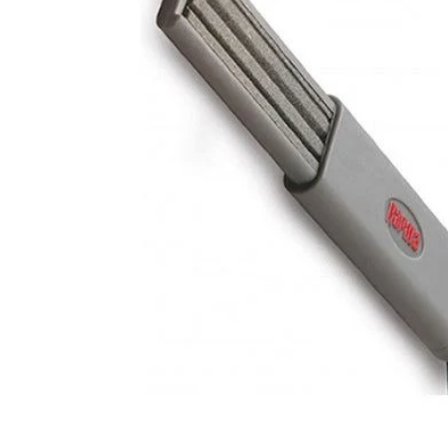
キ
ッ
プ