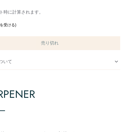
ト時に計算されます。
通知を受ける)
売り切れ
ついて
RPENER
ー