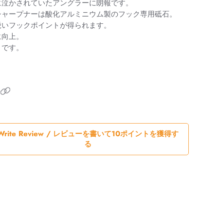
に泣かされていたアングラーに朗報です。
シャープナーは酸化アルミニウム製のフック専用砥石。
鋭いフックポイントが得られます。
に向上。
きです。
Write Review / レビューを書いて10ポイントを獲得す
る