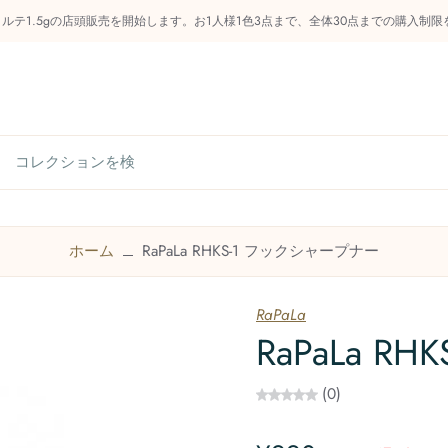
フォルテ1.5gの店頭販売を開始します。お1人様1色3点まで、全体30点までの購入
らせ
管釣り知識庫
商品カテゴリー
今後のイベン
ホーム
RaPaLa RHKS-1 フックシャープナー
お問い合わせ
RaPaLa
RaPaLa 
(0)