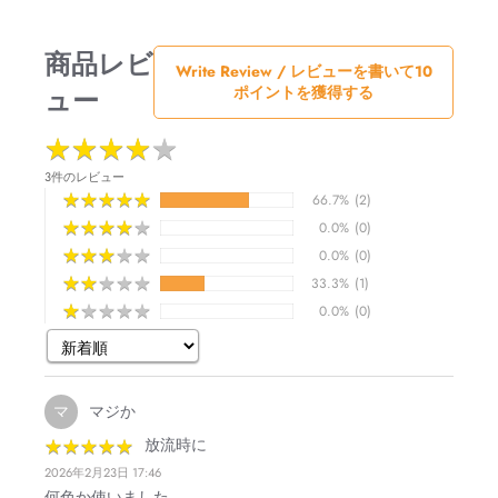
商品レビ
Write Review / レビューを書いて10
ュー
ポイントを獲得する
★
★
★
★
★
★
★
★
★
★
3件のレビュー
★
★
★
★
★
★
★
★
★
★
66.7%
(2)
★
★
★
★
★
★
★
★
★
★
0.0%
(0)
★
★
★
★
★
★
★
★
★
★
0.0%
(0)
★
★
★
★
★
★
★
★
★
★
33.3%
(1)
★
★
★
★
★
★
★
★
★
★
0.0%
(0)
マジか
マ
★
★
★
★
★
★
★
★
★
★
放流時に
2026年2月23日 17:46
何色か使いました。