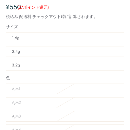
¥550
(27
ポイント還元
)
税込み
配送料
チェックアウト時に計算されます。
サイズ
1.6g
2.4g
3.2g
色
AJM1
AJM2
AJM3
AJM4