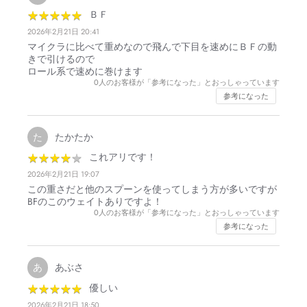
★
★
★
★
★
★
★
★
★
★
ＢＦ
2026年2月21日 20:41
マイクラに比べて重めなので飛んで下目を速めにＢＦの動
きで引けるので
ロール系で速めに巻けます
0
人のお客様が「参考になった」とおっしゃっています
参考になった
たかたか
た
★
★
★
★
★
★
★
★
★
★
これアリです！
2026年2月21日 19:07
この重さだと他のスプーンを使ってしまう方が多いですが
BFのこのウェイトありですよ！
0
人のお客様が「参考になった」とおっしゃっています
参考になった
あぶさ
あ
★
★
★
★
★
★
★
★
★
★
優しい
2026年2月21日 18:50