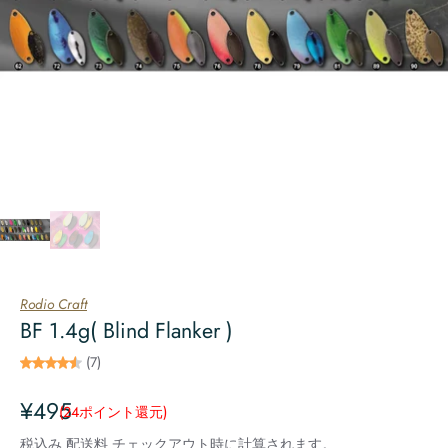
Rodio Craft
BF 1.4g( Blind Flanker )
(7)
¥495
(24
ポイント還元
)
税込み
配送料
チェックアウト時に計算されます。