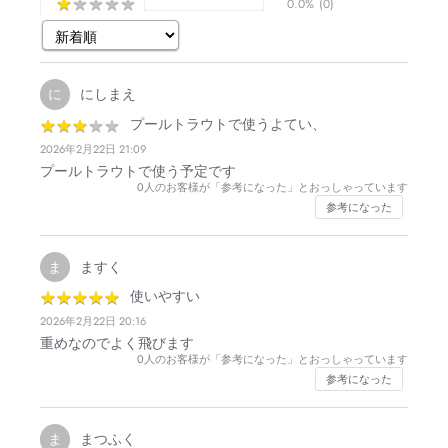
★
★
★
★
★
★
★
★
★
★
0.0%
(0)
にしまえ
に
★
★
★
★
★
★
★
★
★
★
プールトラウトで使うよてい、
2026年2月22日 21:09
プールトラウトで使う予定です
0
人のお客様が「参考になった」とおっしゃっています
参考になった
ますく
ま
★
★
★
★
★
★
★
★
★
★
使いやすい
2026年2月22日 20:16
重めなのでよく飛びます
0
人のお客様が「参考になった」とおっしゃっています
参考になった
まつふく
ま