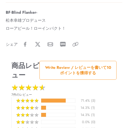
BF
-
Blind Flanker-
松本幸雄プロデュース
ローアピール！ローインパクト！
シェア
商品レビ
Write Review / レビューを書いて10
ュー
ポイントを獲得する
★
★
★
★
★
★
★
★
★
★
7件のレビュー
★
★
★
★
★
★
★
★
★
★
71.4%
(5)
★
★
★
★
★
★
★
★
★
★
14.3%
(1)
★
★
★
★
★
★
★
★
★
★
14.3%
(1)
★
★
★
★
★
★
★
★
★
★
0.0%
(0)