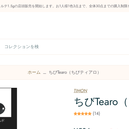
フォルテ1.5gの店頭販売を開始します。お1人様1色3点まで、全体30点までの購入
らせ
管釣り知識庫
商品カテゴリー
今後のイベン
ホーム
ちびTearo（ちびティアロ）
お問い合わせ
TIMON
ちびTear
(14)