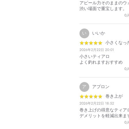
アピール力そのままのウ
渋い場面で重宝します。
0
い
いいか
★
★
★
★
★
★
★
★
★
★
小さくなっ
2026年2月22日 20:01
小さいティアロ
よく釣れますおすすめ
0
ア
アプロン
★
★
★
★
★
★
★
★
★
★
巻き上が
2026年2月22日 18:52
巻き上げの得意なティア
デメリットを軽減出来ま
0