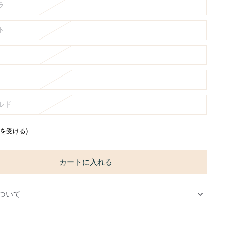
ラ
ト
ルド
通知を受ける)
カートに入れる
ついて