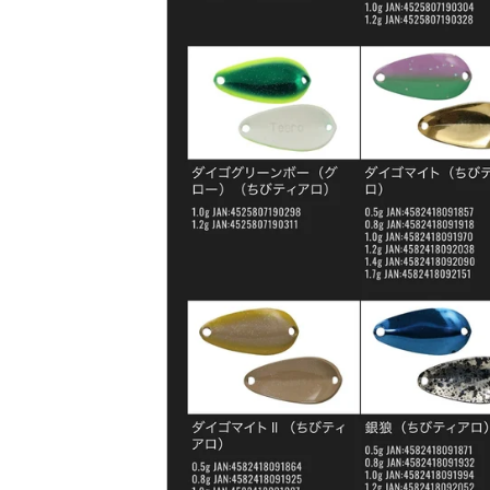
キ
ッ
プ