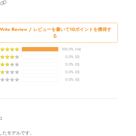
Write Review / レビューを書いて10ポイントを獲得す
る
★
★
★
★
★
★
★
★
100.0%
(14)
★
★
★
★
★
★
★
★
0.0%
(0)
★
★
★
★
★
★
★
★
0.0%
(0)
★
★
★
★
★
★
★
★
0.0%
(0)
★
★
★
★
★
★
★
★
0.0%
(0)
ロ
したモデルです。