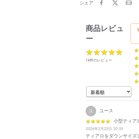
シェア
商品レビュ
ー
★
★
★
★
★
★
★
★
★
★
★
★
★
★
14件のレビュー
★
★
★
★
★
★
ユ
ユース
★
★
★
★
★
★
★
★
★
★
小型ティア
2026年2月22日 20:59
ティアロをダウンサイズ