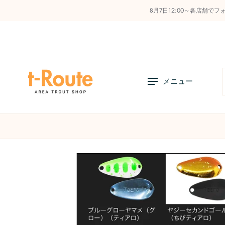
8月7日12:00～各店舗で
コ
ン
テ
ン
ツ
へ
メニュー
ス
キ
ッ
プ
店舗リスト
オンラインストアの利用方法
お知
商
品
情
報
へ
ス