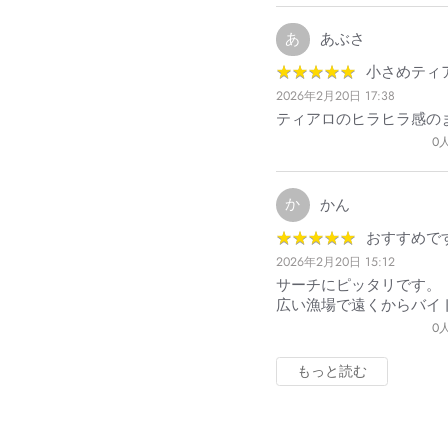
あ
あぶさ
★
★
★
★
★
★
★
★
★
★
小さめティ
2026年2月20日 17:38
ティアロのヒラヒラ感の
0
か
かん
★
★
★
★
★
★
★
★
★
★
おすすめで
2026年2月20日 15:12
サーチにピッタリです。
広い漁場で遠くからバイ
0
もっと読む