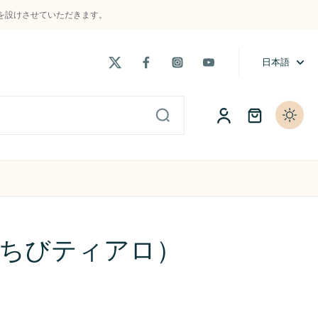
制限を設けさせていただきます。
日本語
ト
当店主催の大会「t-Cup」
よくある質問 / FAQs
o（ちびティアロ）