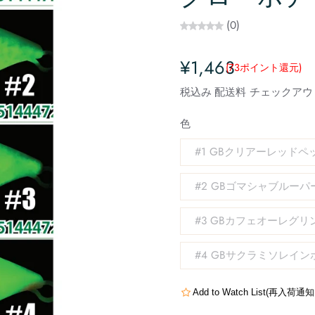
(0)
¥1,463
(73
ポイント還元
)
税込み
配送料
チェックアウ
色
#1 GBクリアーレッドペ
#2 GBゴマシャブルーパ
#3 GBカフェオーレグ
#4 GBサクラミソレイ
Add to Watch List(再入荷