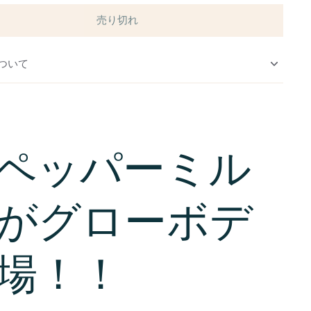
売り切れ
ついて
ペッパーミル
がグローボデ
場！！