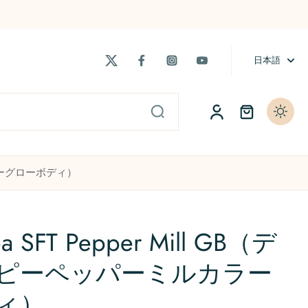
日本語
ト
当店主催の大会「t-Cup」
よくある質問 / FAQs
ルカラーグローボディ）
ea SFT Pepper Mill GB（デ
ピーペッパーミルカラー
ィ）