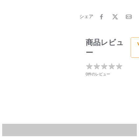
シェア
商品レビュ
ー
★
★
★
★
★
★
★
★
★
★
0件のレビュー