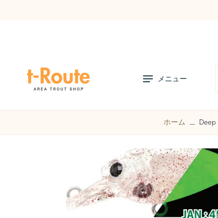
コ
ン
テ
ン
ツ
へ
メニュー
ス
キ
ッ
プ
店舗リスト
オンラインストアの利用方法
お知
ホーム
Dee
商
品
情
報
へ
ス