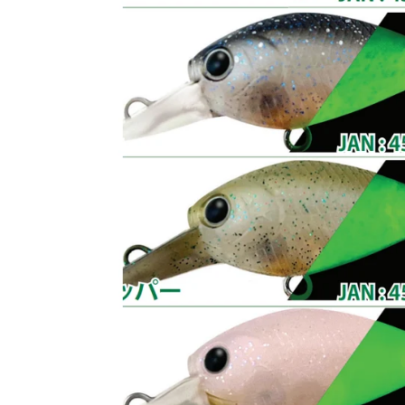
キ
ッ
プ