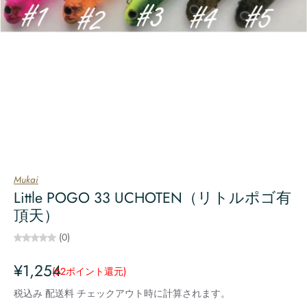
Mukai
Little POGO 33 UCHOTEN（リトルポゴ有
頂天）
(0)
¥1,254
(62
ポイント還元
)
税込み
配送料
チェックアウト時に計算されます。