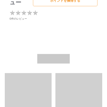
ュー
ポイントを獲得する
★
★
★
★
★
★
★
★
★
★
0件のレビュー