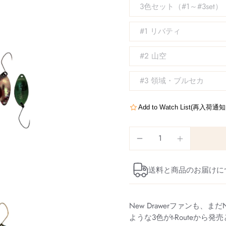
3色セット（#1～#3set）
#1 リバティ
#2 山空
#3 領域・ブルセカ
Add to Watch List(再入荷
送料と商品のお届けに
New Drawerファンも、
ような3色がt-Routeから