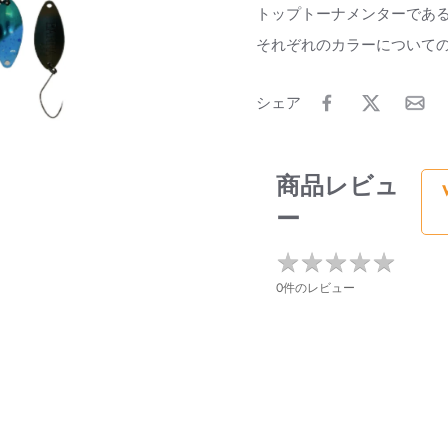
トップトーナメンターであ
それぞれのカラーについて
シェア
商品レビュ
ー
★
★
★
★
★
★
★
★
★
★
0件のレビュー