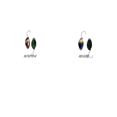
キ
ッ
プ