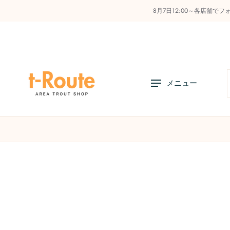
8月7日12:00～各店舗で
コ
ン
テ
ン
ツ
へ
メニュー
ス
キ
ッ
プ
店舗リスト
オンラインストアの利用方法
お知
商
品
情
報
へ
ス