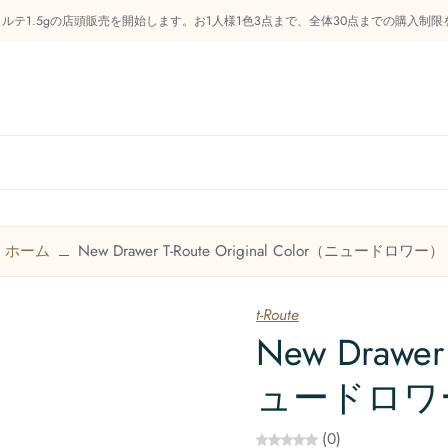
フォルテ1.5gの店頭販売を開始します。お1人様1色3点まで、全体30点までの購入
らせ
管釣り知識庫
商品カテゴリー
今後のイベン
ホーム
New Drawer T-Route Original Color（ニュードロワー）
お問い合わせ
t-Route
New Drawer 
ュードロワ
(0)