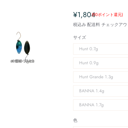
¥1,804
(90
ポイント還元
)
税込み
配送料
チェックアウ
サイズ
Hunt 0.7g
Hunt 0.9g
Hunt Grande 1.3g
BANNA 1.4g
BANNA 1.7g
色