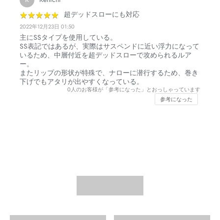
★
★
★
★
★
★
★
★
★
★
超デッドスローにも対応
2022年12月23日 01:50
主にSSタイプを使用している。
SS表記ではあるが、実際はサスペンドに近い浮力になって
いるため、中層付近を超デッドスローで攻められるルア
ー。
またリップの形状が特殊で、ナローに潜行するため、巻き
下げでもアタリが出やすくなっている。
0
人のお客様が「参考になった」とおっしゃっています
参考になった