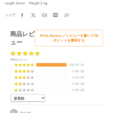
Length 26mm Weight 2.4g
シェア
商品レビ
Write Review / レビューを書いて10
ュー
ポイントを獲得する
★
★
★
★
★
★
★
★
★
★
1件のレビュー
★
★
★
★
★
★
★
★
★
★
100.0%
(1)
★
★
★
★
★
★
★
★
★
★
0.0%
(0)
★
★
★
★
★
★
★
★
★
★
0.0%
(0)
★
★
★
★
★
★
★
★
★
★
0.0%
(0)
★
★
★
★
★
★
★
★
★
★
0.0%
(0)
Kenichi
K