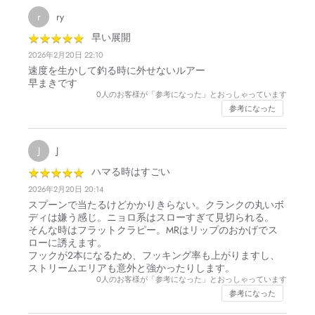
ry
r
★
★
★
★
★
★
★
★
★
★
早い展開
2026年2月20日 22:10
速度を生かして釣る時に外せないルアー
早まきです
0
人のお客様が「参考になった」とおっしゃっています
参考になった
J
J
★
★
★
★
★
★
★
★
★
★
ハマる時はすごい
2026年2月20日 20:14
スプーンで当たるけどかかりきらない。クランクの丸いボ
ディは嫌う感じ。ニョロ系はスローすぎて見切られる。
そんな時はフラットクラピー。MRはリップのおかげでス
ローに誘えます。
フックが2本になるため、フッキング率も上がりますし、
ストリームエリアも意外と強かったりします。
0
人のお客様が「参考になった」とおっしゃっています
参考になった