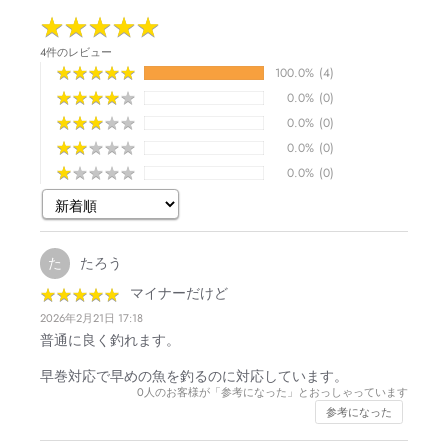
★
★
★
★
★
★
★
★
★
★
4件のレビュー
★
★
★
★
★
★
★
★
★
★
100.0%
(4)
★
★
★
★
★
★
★
★
★
★
0.0%
(0)
★
★
★
★
★
★
★
★
★
★
0.0%
(0)
★
★
★
★
★
★
★
★
★
★
0.0%
(0)
★
★
★
★
★
★
★
★
★
★
0.0%
(0)
たろう
た
★
★
★
★
★
★
★
★
★
★
マイナーだけど
2026年2月21日 17:18
普通に良く釣れます。
早巻対応で早めの魚を釣るのに対応しています。
0
人のお客様が「参考になった」とおっしゃっています
参考になった