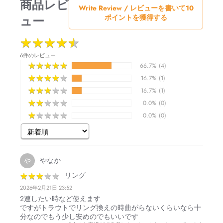
商品レビ
Write Review / レビューを書いて10
ュー
ポイントを獲得する
★
★
★
★
★
★
★
★
★
★
6件のレビュー
★
★
★
★
★
★
★
★
★
★
66.7%
(4)
★
★
★
★
★
★
★
★
★
★
16.7%
(1)
★
★
★
★
★
★
★
★
★
★
16.7%
(1)
★
★
★
★
★
★
★
★
★
★
0.0%
(0)
★
★
★
★
★
★
★
★
★
★
0.0%
(0)
やなか
や
★
★
★
★
★
★
★
★
★
★
リング
2026年2月21日 23:52
2連したい時など使えます
ですがトラウトでリング換えの時曲がらないくらいなら十
分なのでもう少し安めのでもいいです