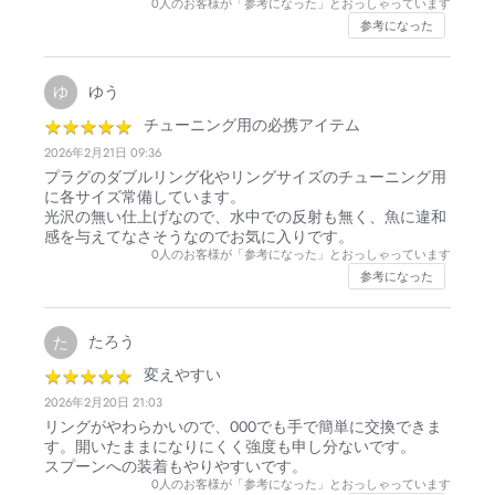
0
人のお客様が「参考になった」とおっしゃっています
参考になった
ゆう
ゆ
★
★
★
★
★
★
★
★
★
★
チューニング用の必携アイテム
2026年2月21日 09:36
プラグのダブルリング化やリングサイズのチューニング用
に各サイズ常備しています。
光沢の無い仕上げなので、水中での反射も無く、魚に違和
感を与えてなさそうなのでお気に入りです。
0
人のお客様が「参考になった」とおっしゃっています
参考になった
たろう
た
★
★
★
★
★
★
★
★
★
★
変えやすい
2026年2月20日 21:03
リングがやわらかいので、000でも手で簡単に交換できま
す。開いたままになりにくく強度も申し分ないです。
スプーンへの装着もやりやすいです。
0
人のお客様が「参考になった」とおっしゃっています