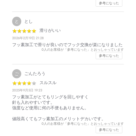
参考になった
とし
と
★
★
★
★
★
★
★
★
★
★
滑りがいい
2026年2月19日 21:28
フッ素加工で滑りが良いのでフック交換が楽になりました
0
人のお客様が「参考になった」とおっしゃっています
参考になった
ごんたろう
ご
★
★
★
★
★
★
★
★
★
★
スルスル
2025年9月5日 19:23
フッ素加工がとてもリングを回しやすく
針も入れやすいです。
強度など使用に何の不便もありません。
値段高くてもフッ素加工のメリットデカいです。
0
人のお客様が「参考になった」とおっしゃっています
参考になった