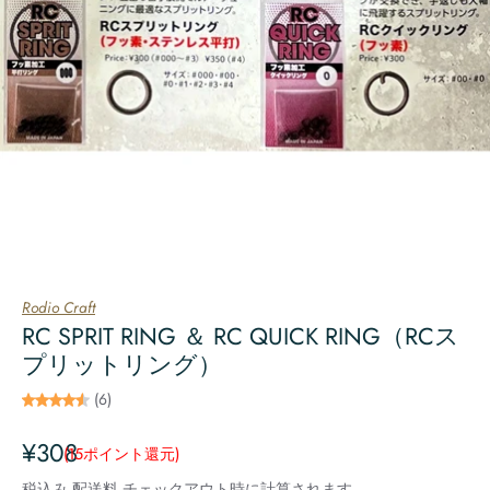
Rodio Craft
RC SPRIT RING ＆ RC QUICK RING（RCス
プリットリング）
(6)
¥308
(15
ポイント還元
)
税込み
配送料
チェックアウト時に計算されます。