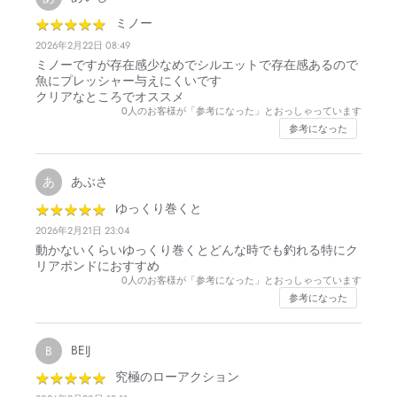
★
★
★
★
★
★
★
★
★
★
ミノー
2026年2月22日 08:49
ミノーですが存在感少なめでシルエットで存在感あるので
魚にプレッシャー与えにくいです
クリアなところでオススメ
0
人のお客様が「参考になった」とおっしゃっています
参考になった
あぶさ
あ
★
★
★
★
★
★
★
★
★
★
ゆっくり巻くと
2026年2月21日 23:04
動かないくらいゆっくり巻くとどんな時でも釣れる特にク
リアポンドにおすすめ
0
人のお客様が「参考になった」とおっしゃっています
参考になった
BEIJ
B
★
★
★
★
★
★
★
★
★
★
究極のローアクション