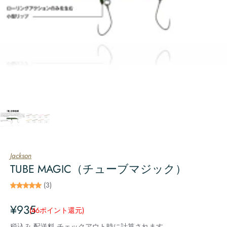
Jackson
TUBE MAGIC（チューブマジック）
(3)
¥935
(46
ポイント還元
)
税込み
配送料
チェックアウト時に計算されます。