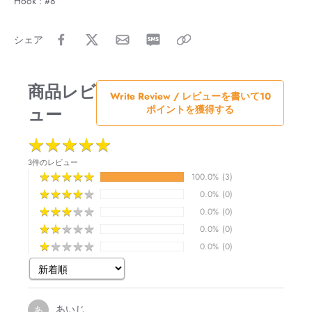
Hook : #8
シェア
商品レビ
Write Review / レビューを書いて10
ュー
ポイントを獲得する
★
★
★
★
★
★
★
★
★
★
3件のレビュー
★
★
★
★
★
★
★
★
★
★
100.0%
(3)
★
★
★
★
★
★
★
★
★
★
0.0%
(0)
★
★
★
★
★
★
★
★
★
★
0.0%
(0)
★
★
★
★
★
★
★
★
★
★
0.0%
(0)
★
★
★
★
★
★
★
★
★
★
0.0%
(0)
あいじ
あ