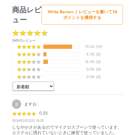
商品レビ
Write Review / レビューを書いて10
ュー
ポイントを獲得する
★
★
★
★
★
★
★
★
★
★
24件のレビュー
★
★
★
★
★
★
★
★
★
★
79.2%
(19)
★
★
★
★
★
★
★
★
★
★
8.3%
(2)
★
★
★
★
★
★
★
★
★
★
12.5%
(3)
★
★
★
★
★
★
★
★
★
★
0.0%
(0)
★
★
★
★
★
★
★
★
★
★
0.0%
(0)
ますお
ま
★
★
★
★
★
★
★
★
★
★
0.25
2026年2月22日 18:52
しなやかさがあるのでマイクロスプーンで使っています。
エステルに慣れていないときに練習で使っていました。