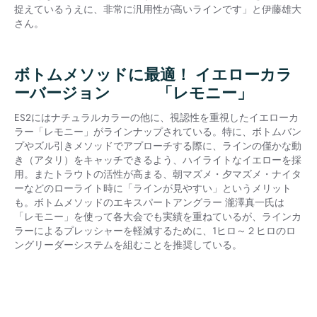
捉えているうえに、非常に汎用性が高いラインです」と伊藤雄大
さん。
ボトムメソッドに最適！ イエローカラ
ーバージョン 「レモニー」
ES2にはナチュラルカラーの他に、視認性を重視したイエローカ
ラー「レモニー」がラインナップされている。特に、ボトムバン
プやズル引きメソッドでアプローチする際に、ラインの僅かな動
き（アタリ）をキャッチできるよう、ハイライトなイエローを採
用。またトラウトの活性が高まる、朝マズメ・夕マズメ・ナイタ
ーなどのローライト時に「ラインが見やすい」というメリット
も。ボトムメソッドのエキスパートアングラー 瀧澤真一氏は
「レモニー」を使って各大会でも実績を重ねているが、ラインカ
ラーによるプレッシャーを軽減するために、1ヒロ～２ヒロのロ
ングリーダーシステムを組むことを推奨している。