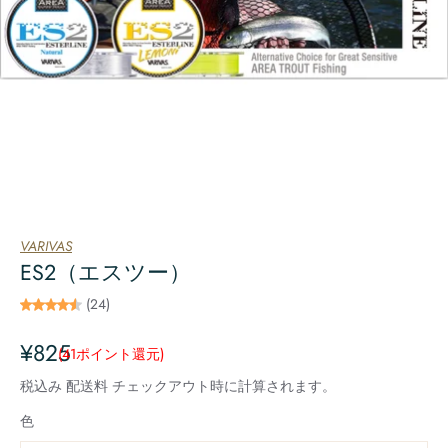
VARIVAS
ES2（エスツー）
(24)
¥825
(41
ポイント還元
)
税込み
配送料
チェックアウト時に計算されます。
色