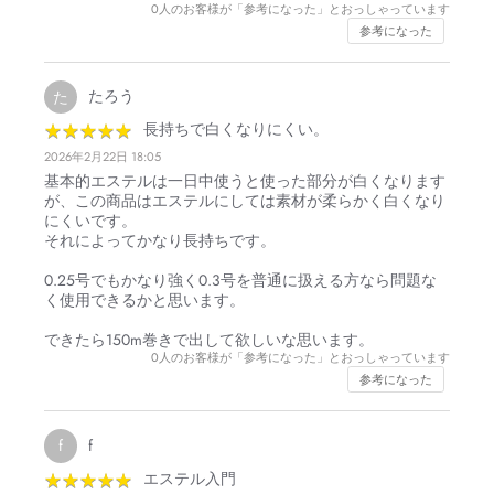
0
人のお客様が「参考になった」とおっしゃっています
参考になった
たろう
た
★
★
★
★
★
★
★
★
★
★
長持ちで白くなりにくい。
2026年2月22日 18:05
基本的エステルは一日中使うと使った部分が白くなります
が、この商品はエステルにしては素材が柔らかく白くなり
にくいです。
それによってかなり長持ちです。
0.25号でもかなり強く0.3号を普通に扱える方なら問題な
く使用できるかと思います。
できたら150m巻きで出して欲しいな思います。
0
人のお客様が「参考になった」とおっしゃっています
参考になった
f
f
★
★
★
★
★
★
★
★
★
★
エステル入門