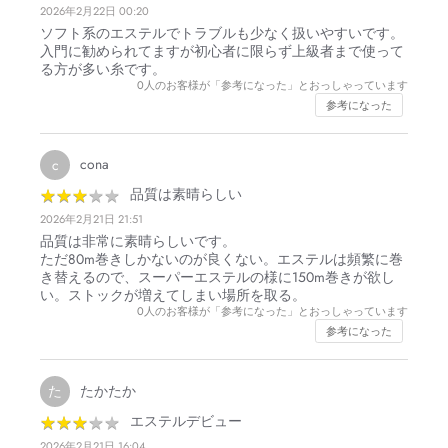
2026年2月22日 00:20
ソフト系のエステルでトラブルも少なく扱いやすいです。
入門に勧められてますが初心者に限らず上級者まで使って
る方が多い糸です。
0
人のお客様が「参考になった」とおっしゃっています
参考になった
cona
c
★
★
★
★
★
★
★
★
★
★
品質は素晴らしい
2026年2月21日 21:51
品質は非常に素晴らしいです。
ただ80m巻きしかないのが良くない。エステルは頻繁に巻
き替えるので、スーパーエステルの様に150m巻きが欲し
い。ストックが増えてしまい場所を取る。
0
人のお客様が「参考になった」とおっしゃっています
参考になった
たかたか
た
★
★
★
★
★
★
★
★
★
★
エステルデビュー
2026年2月21日 16:04