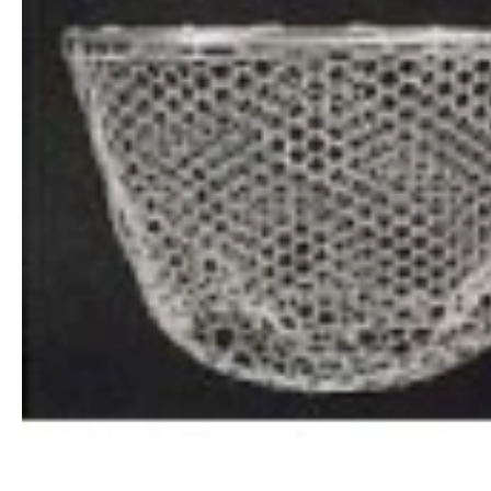
キ
ッ
プ