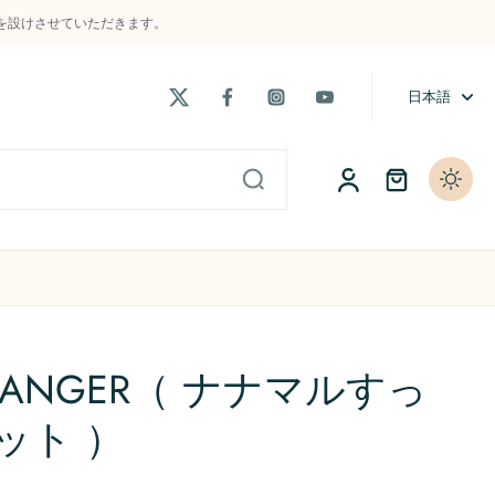
制限を設けさせていただきます。
日本語
ト
当店主催の大会「t-Cup」
よくある質問 / FAQs
CHANGER（ ナナマルすっ
ット ）