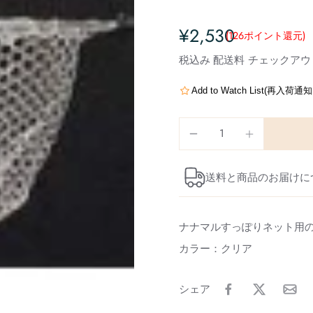
¥2,530
(126
ポイント還元
)
税込み
配送料
チェックアウ
Add to Watch List(再入荷
送料と商品のお届けに
ナナマルすっぽりネット用
カラー：クリア
シェア