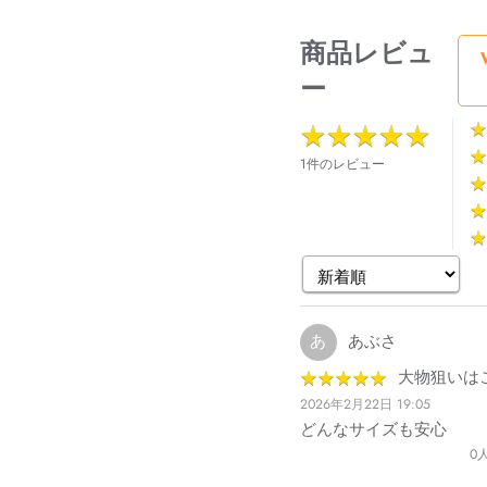
商品レビュ
ー
★
★
★
★
★
★
★
★
★
★
★
★
★
★
1件のレビュー
★
★
★
★
★
★
あ
あぶさ
★
★
★
★
★
★
★
★
★
★
大物狙いは
2026年2月22日 19:05
どんなサイズも安心
0