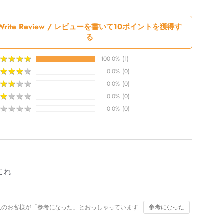
Write Review / レビューを書いて10ポイントを獲得す
る
★
★
★
★
★
★
★
★
100.0%
(1)
★
★
★
★
★
★
★
★
0.0%
(0)
★
★
★
★
★
★
★
★
0.0%
(0)
★
★
★
★
★
★
★
★
0.0%
(0)
★
★
★
★
★
★
★
★
0.0%
(0)
これ
人のお客様が「参考になった」とおっしゃっています
参考になった