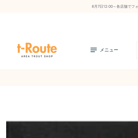
8月7日12:00～各店舗で
コ
ン
テ
ン
ツ
へ
メニュー
ス
キ
ッ
プ
店舗リスト
オンラインストアの利用方法
お知
商
品
情
報
へ
ス