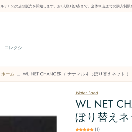
フォルテ1.5gの店頭販売を開始します。お1人様1色3点まで、全体30点までの購入
らせ
管釣り知識庫
商品カテゴリー
今後のイベン
ホーム
WL NET CHANGER（ ナナマルすっぽり替えネット ）
お問い合わせ
Water Land
WL NET 
ぽり替えネ
(1)