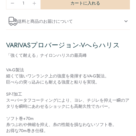
カートに入れる
送料と商品のお届けについて
VARIVASプロバージョン-Vへらハリス
「強くて耐える」ナイロンハリスの最高峰
VA-G製法
細くて強いワンランク上の強度を発揮するVA-G製法。
巨べらの突っ込みにも耐える強度と粘りを実現。
SP-T加工
スーパータフコーティングにより、ヨレ、チジレを抑え一瞬のア
タリを瞬時にあわせるショックにも高耐久性でカバー。
ソフト巻+70m
糸つぶれや伸縮を抑え、糸の性能を損なわないソフト巻。
お得な70m巻き仕様。