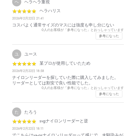
ヘラヘラ重視
ヘ
★
★
★
★
★
★
★
★
★
★
ヘラハリス
2026年2月22日 21:41
コスパよく通常サイズのマスには強度も申し分にない
0
人のお客様が「参考になった」とおっしゃっています
参考になった
ユース
ユ
★
★
★
★
★
★
★
★
★
★
某プロが使用していたため
2026年2月22日 18:58
ナイロンリーダーを探していた際に購入してみました。
リーダーとしては割安で良い性能でした。
0
人のお客様が「参考になった」とおっしゃっています
参考になった
たろう
た
★
★
★
★
★
★
★
★
★
★
svgナイロンリーダーと逆
2026年2月22日 18:11
でこちらはva-gsナイロンリーダーって感じで、水馴染みが