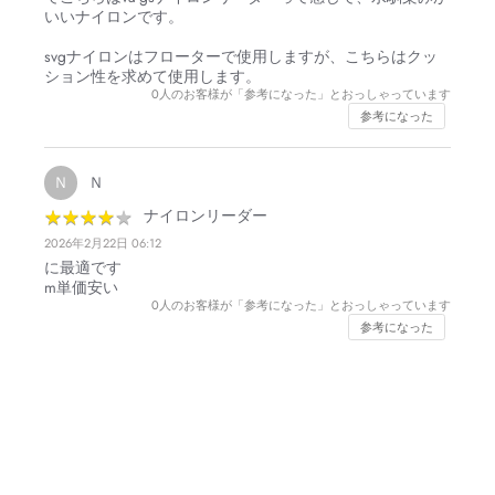
いいナイロンです。
svgナイロンはフローターで使用しますが、こちらはクッ
ション性を求めて使用します。
0
人のお客様が「参考になった」とおっしゃっています
参考になった
Ｎ
Ｎ
★
★
★
★
★
★
★
★
★
★
ナイロンリーダー
2026年2月22日 06:12
に最適です
m単価安い
0
人のお客様が「参考になった」とおっしゃっています
参考になった