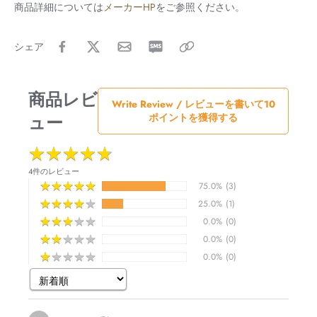
商品詳細については
メーカーHP
をご参照ください。
シェア
商品レビ
Write Review / レビューを書いて10
ュー
ポイントを獲得する
★
★
★
★
★
★
★
★
★
★
4件のレビュー
★
★
★
★
★
★
★
★
★
★
75.0%
(3)
★
★
★
★
★
★
★
★
★
★
25.0%
(1)
★
★
★
★
★
★
★
★
★
★
0.0%
(0)
★
★
★
★
★
★
★
★
★
★
0.0%
(0)
★
★
★
★
★
★
★
★
★
★
0.0%
(0)